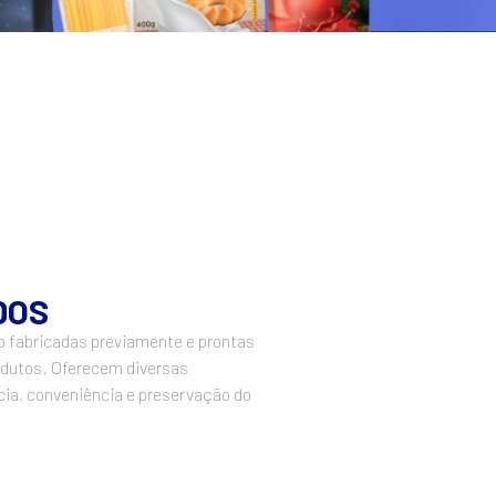
DOS
o fabricadas previamente e prontas
dutos. Oferecem diversas
ia, conveniência e preservação do