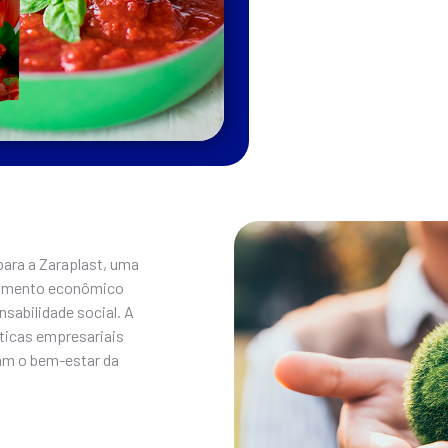
para a Zaraplast, uma
cimento econômico
sabilidade social. A
áticas empresariais
am o bem-estar da