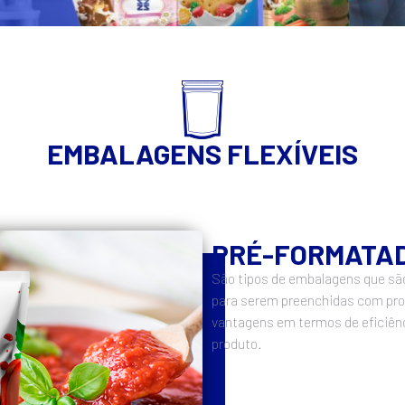
EMBALAGENS FLEXÍVEIS
PRÉ-FORMATA
São tipos de embalagens que sã
para serem preenchidas com pro
vantagens em termos de eficiênc
produto.