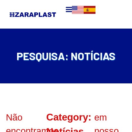
PESQUISA: NOTÍCIAS
Category:
Não
em
encontramos
nosso
Notícias